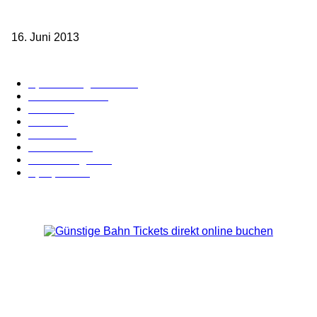
Sparpreis Familie – Mit der ganzen Familie durch ganz Deutschland
ab 49,- Euro
16. Juni 2013
Kategorie-Übersicht
Spezial-Angebote
179
Nachrichten
159
Bahn
127
Hotel
28
Videos
19
BahnCard
19
Verbindungen
18
Sparpreis
16
Über Uns