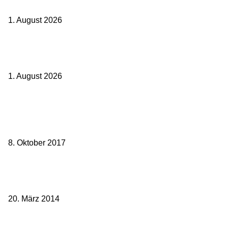
nicht
1. August 2026
Italien ab 19,99 Euro: Dieser Bahn-Deal macht Sommerurlaub ohne
Flug wieder spannend
1. August 2026
Beliebte Beiträge
weg.de Bahntickets für 29,90 € (1. Fahrt) und 49,90 € (Hin- und
Rückfahrt)
8. Oktober 2017
Mit dem TGV bereits ab 18,90 € nach Paris – der Hauptstadt
Frankreichs entgegen
20. März 2014