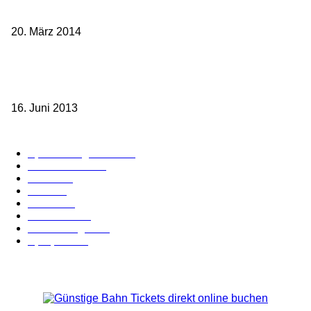
Frankreichs entgegen
20. März 2014
Sparpreis Familie – Mit der ganzen Familie durch ganz Deutschland
ab 49,- Euro
16. Juni 2013
Kategorie-Übersicht
Spezial-Angebote
179
Nachrichten
159
Bahn
127
Hotel
28
Videos
19
BahnCard
19
Verbindungen
18
Sparpreis
16