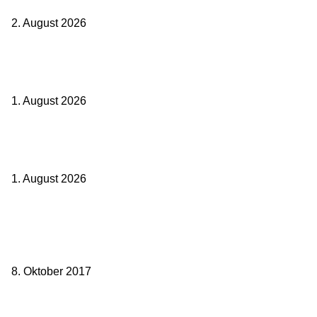
Geld
2. August 2026
Ticket weitergeben: Wann Bahntickets übertragbar sind und wann
nicht
1. August 2026
Italien ab 19,99 Euro: Dieser Bahn-Deal macht Sommerurlaub ohne
Flug wieder spannend
1. August 2026
Beliebte Beiträge
weg.de Bahntickets für 29,90 € (1. Fahrt) und 49,90 € (Hin- und
Rückfahrt)
8. Oktober 2017
Mit dem TGV bereits ab 18,90 € nach Paris – der Hauptstadt