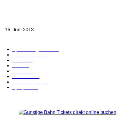
Sparpreis Familie – Mit der ganzen Familie durch ganz Deutschland
ab 49,- Euro
16. Juni 2013
Kategorie-Übersicht
Spezial-Angebote
179
Nachrichten
160
Bahn
127
Hotel
28
Videos
19
BahnCard
19
Verbindungen
18
Sparpreis
16