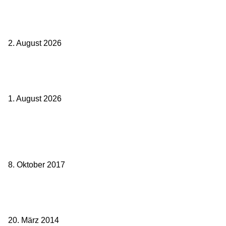
BahnCard vor der Buchung kaufen? Der Fehler kostet viele sofort
Geld
2. August 2026
Ticket weitergeben: Wann Bahntickets übertragbar sind und wann
nicht
1. August 2026
Beliebte Beiträge
weg.de Bahntickets für 29,90 € (1. Fahrt) und 49,90 € (Hin- und
Rückfahrt)
8. Oktober 2017
Mit dem TGV bereits ab 18,90 € nach Paris – der Hauptstadt
Frankreichs entgegen
20. März 2014