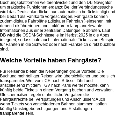
Buchungsplattformen weiterentwickelt und den DB Navigator
um praktische Funktionen ergänzt: Bei der Verbindungs­suche
wird das Deutschlandticket nun automatisch berücksichtigt und
bei Bedarf als Fahrkarte vorgeschlagen. Fahrgäste können
zudem digitale Fahrpläne („digitaler Fahrplan“) einsehen, mit
denen Lokführerinnen und Lokführern fahrplanrelevante
Informationen aus einer zentralen Datenquelle abrufen. Laut
DB wird die OSDM‑Schnittstelle im Herbst 2025 in die Apps
integriert, sodass bald auch internationale Tickets zum Beispiel
für Fahrten in die Schweiz oder nach Frankreich direkt buchbar
sind.
Welche Vorteile haben Fahrgäste?
Für Reisende bieten die Neuerungen große Vorteile: Die
Buchung mehrteiliger Reisen wird übersichtlicher und preislich
transparenter. Wer vom ICE nach Brüssel fährt und
anschließend mit dem TGV nach Paris weiter möchte, kann
künftig beide Tickets in einem Vorgang buchen und verwalten.
Gleichermaßen regeln einheitliche Vorgaben die
Fahrgastrechte bei Verspätungen und Anschlüssen: Auch
wenn Tickets von verschiedenen Bahnen stammen, sollen
künftig Umsteigeberechtigungen und Erstattungen
transparenter sein.