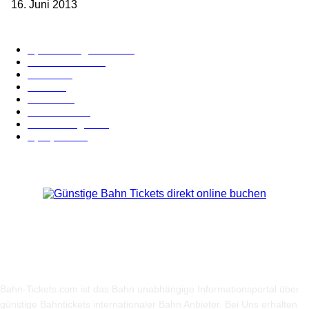
16. Juni 2013
Kategorie-Übersicht
Spezial-Angebote
179
Nachrichten
160
Bahn
127
Hotel
28
Videos
19
BahnCard
19
Verbindungen
18
Sparpreis
16
Über Uns
Bahn-Tickets.com ist das Bahn unabhängige Informationsportal über
günstige Bahntickets internationaler Bahn Anbieter. Bei Uns erhalten