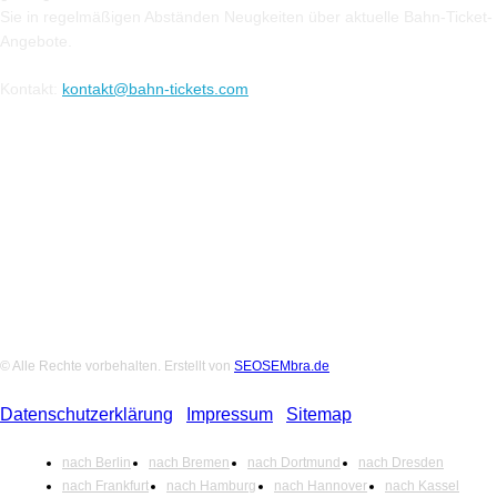
Sie in regelmäßigen Abständen Neugkeiten über aktuelle Bahn-Ticket-
Angebote.
Kontakt:
kontakt@bahn-tickets.com
Folge uns auf Social-Media
© Alle Rechte vorbehalten. Erstellt von
SEOSEMbra.de
Datenschutzerklärung
|
Impressum
|
Sitemap
nach Berlin
nach Bremen
nach Dortmund
nach Dresden
nach Frankfurt
nach Hamburg
nach Hannover
nach Kassel