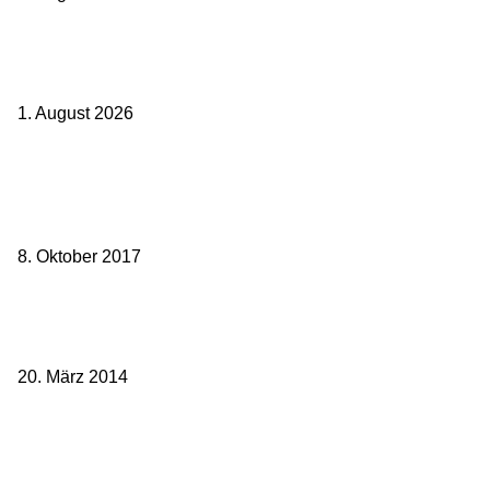
Ticket weitergeben: Wann Bahntickets übertragbar sind und wann
nicht
1. August 2026
Beliebte Beiträge
weg.de Bahntickets für 29,90 € (1. Fahrt) und 49,90 € (Hin- und
Rückfahrt)
8. Oktober 2017
Mit dem TGV bereits ab 18,90 € nach Paris – der Hauptstadt
Frankreichs entgegen
20. März 2014
Sparpreis Familie – Mit der ganzen Familie durch ganz Deutschland
ab 49,- Euro