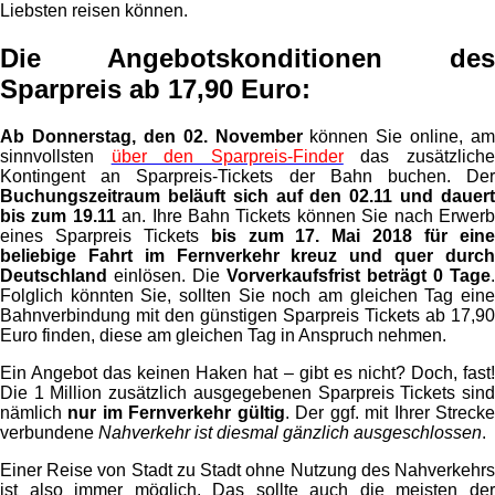
Liebsten reisen können.
Die Angebotskonditionen des
Sparpreis ab 17,90 Euro:
Ab Donnerstag, den 02. November
können Sie online, am
sinnvollsten
über den Sparpreis-Finder
das zusätzlich
Kontingent an Sparpreis-Tickets der Bahn buchen. Der
Buchungszeitraum beläuft sich auf den 02.11 und dauert
bis zum 19.11
an. Ihre Bahn Tickets können Sie nach Erwer
eines Sparpreis Tickets
bis zum 17. Mai 2018 für ein
beliebige Fahrt im Fernverkehr kreuz und quer durch
Deutschland
einlösen. Die
Vorverkaufsfrist beträgt 0 Tage
.
Folglich könnten Sie, sollten Sie noch am gleichen Tag eine
Bahnverbindung mit den günstigen Sparpreis Tickets ab 17,90
Euro finden, diese am gleichen Tag in Anspruch nehmen.
Ein Angebot das keinen Haken hat – gibt es nicht? Doch, fast!
Die 1 Million zusätzlich ausgegebenen Sparpreis Tickets sind
nämlich
nur im Fernverkehr gültig
. Der ggf. mit Ihrer Streck
verbundene
Nahverkehr ist diesmal gänzlich ausgeschlossen
.
Einer Reise von Stadt zu Stadt ohne Nutzung des Nahverkehrs
ist also immer möglich. Das sollte auch die meisten der