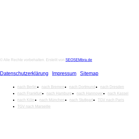
Folge uns auf Social-Media
© Alle Rechte vorbehalten. Erstellt von
SEOSEMbra.de
Datenschutzerklärung
|
Impressum
|
Sitemap
nach Berlin
nach Bremen
nach Dortmund
nach Dresden
nach Frankfurt
nach Hamburg
nach Hannover
nach Kassel
nach Köln
nach München
nach Stuttgart
TGV nach Paris
TGV nach Marseille