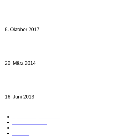
weg.de Bahntickets für 29,90 € (1. Fahrt) und 49,90 € (Hin- und
Rückfahrt)
8. Oktober 2017
Mit dem TGV bereits ab 18,90 € nach Paris – der Hauptstadt
Frankreichs entgegen
20. März 2014
Sparpreis Familie – Mit der ganzen Familie durch ganz Deutschland
ab 49,- Euro
16. Juni 2013
Kategorie-Übersicht
Spezial-Angebote
179
Nachrichten
160
Bahn
127
Hotel
28