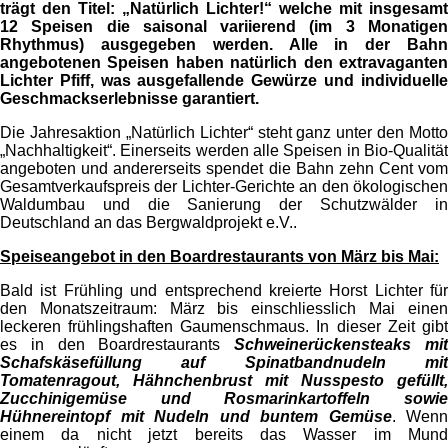
trägt den Titel: „Natürlich Lichter!“ welche mit insgesamt
12 Speisen die saisonal variierend (im 3 Monatigen
Rhythmus) ausgegeben werden. Alle in der Bahn
angebotenen Speisen haben natürlich den extravaganten
Lichter Pfiff, was ausgefallende Gewürze und individuelle
Geschmackserlebnisse garantiert.
Die Jahresaktion „Natürlich Lichter“ steht ganz unter den Motto
„Nachhaltigkeit“. Einerseits werden alle Speisen in Bio-Qualität
angeboten und andererseits spendet die Bahn zehn Cent vom
Gesamtverkaufspreis der Lichter-Gerichte an den ökologischen
Waldumbau und die Sanierung der Schutzwälder in
Deutschland an das Bergwaldprojekt e.V..
Speiseangebot in den Boardrestaurants von März bis Mai:
Bald ist Frühling und entsprechend kreierte Horst Lichter für
den Monatszeitraum: März bis einschliesslich Mai einen
leckeren frühlingshaften Gaumenschmaus. In dieser Zeit gibt
es in den Boardrestaurants
Schweinerückensteaks mi
Schafskäsefüllung auf Spinatbandnudeln mit
Tomatenragout, Hähnchenbrust mit Nusspesto gefüllt,
Zucchinigemüse und Rosmarinkartoffeln sowie
Hühnereintopf mit Nudeln und buntem Gemüse
. Wenn
einem da nicht jetzt bereits das Wasser im Mund