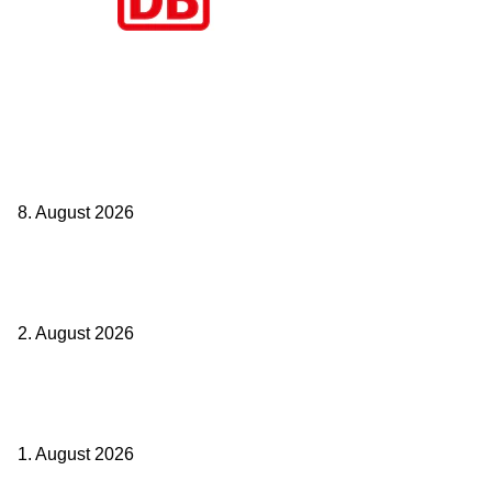
Aktuelle Beiträge
Zugbindung aufgehoben beim Sparpreis: Wann Sie einen anderen
Zug nehmen dürfen
8. August 2026
BahnCard vor der Buchung kaufen? Der Fehler kostet viele sofort
Geld
2. August 2026
Ticket weitergeben: Wann Bahntickets übertragbar sind und wann
nicht
1. August 2026
Beliebte Beiträge