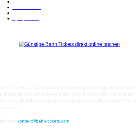
Videos
19
BahnCard
19
Verbindungen
18
Sparpreis
16
Über Uns
Bahn-Tickets.com ist das Bahn unabhängige Informationsportal über
günstige Bahntickets internationaler Bahn Anbieter. Bei Uns erhalten
Sie in regelmäßigen Abständen Neugkeiten über aktuelle Bahn-Ticket-
Angebote.
Kontakt:
kontakt@bahn-tickets.com