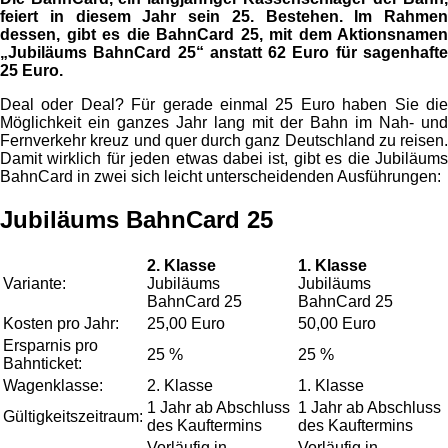
feiert in diesem Jahr sein 25. Bestehen. Im Rahmen
dessen, gibt es die BahnCard 25, mit dem Aktionsnamen
„Jubiläums BahnCard 25“ anstatt 62 Euro für sagenhafte
25 Euro.
Deal oder Deal? Für gerade einmal 25 Euro haben Sie die
Möglichkeit ein ganzes Jahr lang mit der Bahn im Nah- und
Fernverkehr kreuz und quer durch ganz Deutschland zu reisen.
Damit wirklich für jeden etwas dabei ist, gibt es die Jubiläums
BahnCard in zwei sich leicht unterscheidenden Ausführungen:
Jubiläums BahnCard 25
2. Klasse
1. Klasse
Variante:
Jubiläums
Jubiläums
BahnCard 25
BahnCard 25
Kosten pro Jahr:
25,00 Euro
50,00 Euro
Ersparnis pro
25 %
25 %
Bahnticket:
Wagenklasse:
2. Klasse
1. Klasse
1 Jahr ab Abschluss
1 Jahr ab Abschluss
Gültigkeitszeitraum:
des Kauftermins
des Kauftermins
Vorläufig in
Vorläufig in