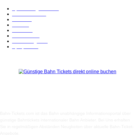
Spezial-Angebote
179
Nachrichten
159
Bahn
127
Hotel
28
Videos
19
BahnCard
19
Verbindungen
18
Sparpreis
16
Über Uns
Bahn-Tickets.com ist das Bahn unabhängige Informationsportal über
günstige Bahntickets internationaler Bahn Anbieter. Bei Uns erhalten
Sie in regelmäßigen Abständen Neugkeiten über aktuelle Bahn-Ticket-
Angebote.