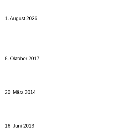
Italien ab 19,99 Euro: Dieser Bahn-Deal macht Sommerurlaub ohne
Flug wieder spannend
1. August 2026
Beliebte Beiträge
weg.de Bahntickets für 29,90 € (1. Fahrt) und 49,90 € (Hin- und
Rückfahrt)
8. Oktober 2017
Mit dem TGV bereits ab 18,90 € nach Paris – der Hauptstadt
Frankreichs entgegen
20. März 2014
Sparpreis Familie – Mit der ganzen Familie durch ganz Deutschland
ab 49,- Euro
16. Juni 2013
Kategorie-Übersicht